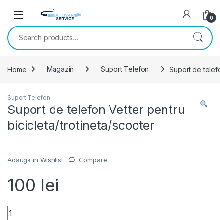
Skip to navigation
Skip to content
0
Search for:
Home
Magazin
Suport Telefon
Suport de telefo
Suport Telefon
Suport de telefon Vetter pentru
bicicleta/trotineta/scooter
Adauga in Wishlist
Compare
100
lei
Suport de telefon Vetter pentru bicicleta/trotineta/scooter qu