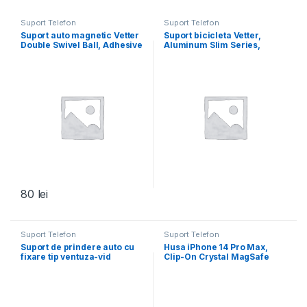
Suport Telefon
Suport Telefon
Suport auto magnetic Vetter
Suport bicicleta Vetter,
Double Swivel Ball, Adhesive
Aluminum Slim Series,
Mounting, Negru
Argintiu
80
lei
Suport Telefon
Suport Telefon
Suport de prindere auto cu
Husa iPhone 14 Pro Max,
fixare tip ventuza-vid
Clip-On Crystal MagSafe
Compatible, transparenta,
Suport cu rotație la 360 de
grade