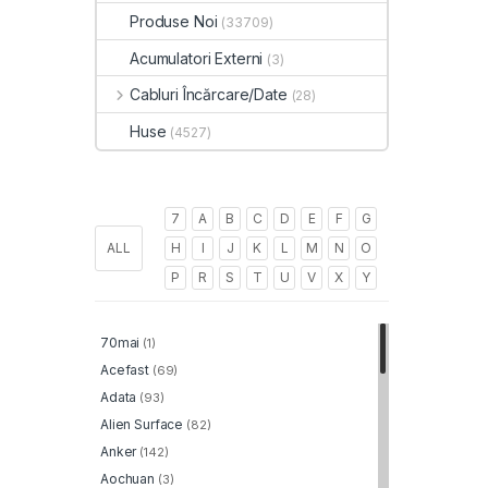
Produse Noi
(33709)
Acumulatori Externi
(3)
Cabluri Încărcare/Date
(28)
Huse
(4527)
7
A
B
C
D
E
F
G
ALL
H
I
J
K
L
M
N
O
P
R
S
T
U
V
X
Y
70mai
(1)
Acefast
(69)
Adata
(93)
Alien Surface
(82)
Anker
(142)
Aochuan
(3)