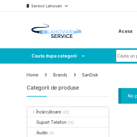
Skip to navigation
Skip to content
Servicii Lahovari
Acasa
Search fo
Cauta dupa categorii
Home
Brands
SanDisk
Categorii de produse
No p
Încărcătoare
(22)
Suport Telefon
(12)
Audio
(3)