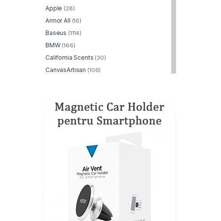
Apple
(28)
Armor All
(16)
Baseus
(1114)
BMW
(166)
California Scents
(30)
CanvasArtisan
(106)
Dato
(129)
Displex
(293)
DKNY
(203)
Dux Ducis
(732)
Duzzona
(45)
Edizard
(30)
ESR
(869)
FeiyuTech
(2)
Fixed
(170)
FunSnap
(2)
GKK
(95)
Google
(2)