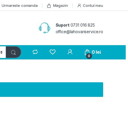
Urmareste comanda
Magazin
Contul meu
Suport
0731 016 825
office@lahovariservice.ro
0
lei
0