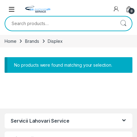
Skip to navigation
Skip to content
0
Search for:
Home
Brands
Displex
No products were found matching your selection.
Servicii Lahovari Service