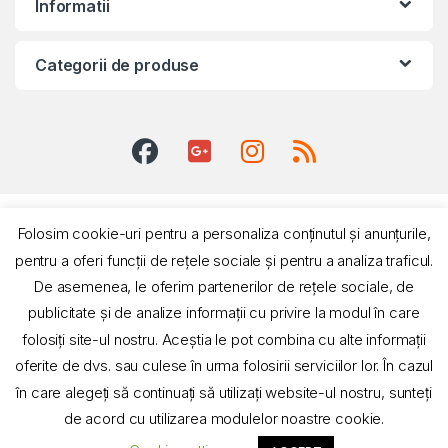
Informatii
Categorii de produse
Folosim cookie-uri pentru a personaliza conținutul și anunțurile,
pentru a oferi funcții de rețele sociale și pentru a analiza traficul.
De asemenea, le oferim partenerilor de rețele sociale, de
publicitate și de analize informații cu privire la modul în care
Suport si informatii
0731 016 825
folosiți site-ul nostru. Aceștia le pot combina cu alte informații
oferite de dvs. sau culese în urma folosirii serviciilor lor. În cazul
în care alegeți să continuați să utilizați website-ul nostru, sunteți
de acord cu utilizarea modulelor noastre cookie.