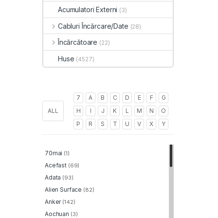
Acumulatori Externi
(3)
Cabluri Încărcare/Date
(28)
Încărcătoare
(22)
Huse
(4527)
7
A
B
C
D
E
F
G
ALL
H
I
J
K
L
M
N
O
P
R
S
T
U
V
X
Y
70mai
(1)
Acefast
(69)
Adata
(93)
Alien Surface
(82)
Anker
(142)
Aochuan
(3)