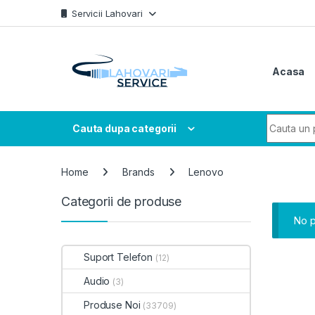
Skip to navigation
Skip to content
Servicii Lahovari
Acasa
Search fo
Cauta dupa categorii
Home
Brands
Lenovo
Categorii de produse
No p
Suport Telefon
(12)
Audio
(3)
Produse Noi
(33709)