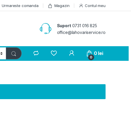
Urmareste comanda
Magazin
Contul meu
Suport
0731 016 825
office@lahovariservice.ro
0
lei
0