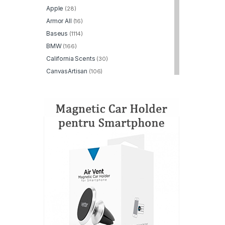
Apple
(28)
Armor All
(16)
Baseus
(1114)
BMW
(166)
California Scents
(30)
CanvasArtisan
(106)
Dato
(129)
Displex
(293)
DKNY
(203)
Dux Ducis
(732)
Duzzona
(45)
Edizard
(30)
ESR
(869)
FeiyuTech
(2)
Fixed
(170)
FunSnap
(2)
GKK
(95)
Google
(2)