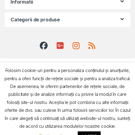
Informatii
Categorii de produse
Folosim cookie-uri pentru a personaliza conținutul și anunțurile,
pentru a oferi funcții de rețele sociale și pentru a analiza traficul.
De asemenea, le oferim partenerilor de rețele sociale, de
publicitate și de analize informații cu privire la modul în care
Suport si informatii
0731 016 825
folosiți site-ul nostru. Aceștia le pot combina cu alte informații
oferite de dvs. sau culese în urma folosirii serviciilor lor. În cazul
în care alegeți să continuați să utilizați website-ul nostru, sunteți
de acord cu utilizarea modulelor noastre cookie.