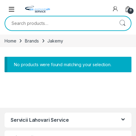
Skip to navigation
Skip to content
0
Search for:
Home
Brands
Jakemy
No products were found matching your selection.
Servicii Lahovari Service