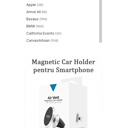
Apple
(28)
Armor All
(16)
Baseus
(1114)
BMW
(166)
California Scents
(30)
CanvasArtisan
(106)
Dato
(129)
Displex
(293)
DKNY
(203)
Dux Ducis
(732)
Duzzona
(45)
Edizard
(30)
ESR
(869)
FeiyuTech
(2)
Fixed
(170)
FunSnap
(2)
GKK
(95)
Google
(2)