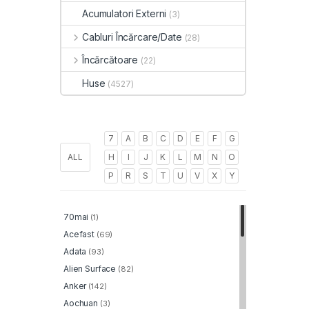
Acumulatori Externi
(3)
Cabluri Încărcare/Date
(28)
Încărcătoare
(22)
Huse
(4527)
7
A
B
C
D
E
F
G
ALL
H
I
J
K
L
M
N
O
P
R
S
T
U
V
X
Y
70mai
(1)
Acefast
(69)
Adata
(93)
Alien Surface
(82)
Anker
(142)
Aochuan
(3)