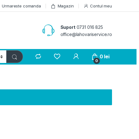
Urmareste comanda
Magazin
Contul meu
Suport
0731 016 825
office@lahovariservice.ro
0
lei
0