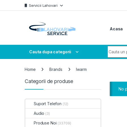
Skip to navigation
Skip to content
Servicii Lahovari
Acasa
Search fo
Cauta dupa categorii
Home
Brands
Iwarm
Categorii de produse
No p
Suport Telefon
(12)
Audio
(3)
Produse Noi
(33709)