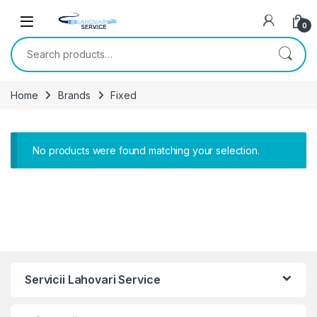
Skip to navigation
Skip to content
0
Search for:
Home
Brands
Fixed
No products were found matching your selection.
Servicii Lahovari Service