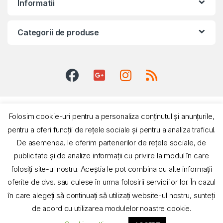
Informatii
Categorii de produse
Folosim cookie-uri pentru a personaliza conținutul și anunțurile,
pentru a oferi funcții de rețele sociale și pentru a analiza traficul.
De asemenea, le oferim partenerilor de rețele sociale, de
publicitate și de analize informații cu privire la modul în care
Suport si informatii
0731 016 825
folosiți site-ul nostru. Aceștia le pot combina cu alte informații
oferite de dvs. sau culese în urma folosirii serviciilor lor. În cazul
în care alegeți să continuați să utilizați website-ul nostru, sunteți
de acord cu utilizarea modulelor noastre cookie.