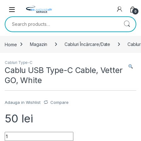
Skip to navigation
Skip to content
0
Search for:
Home
Magazin
Cabluri Încărcare/Date
Cablur
Cabluri Type-C
Cablu USB Type-C Cable, Vetter
GO, White
Adauga in Wishlist
Compare
50
lei
Cablu USB Type-C Cable, Vetter GO, White quantity